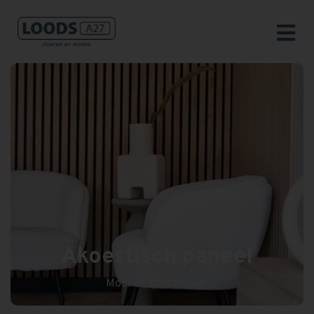
Akoestisch paneel
Mooi en functioneel