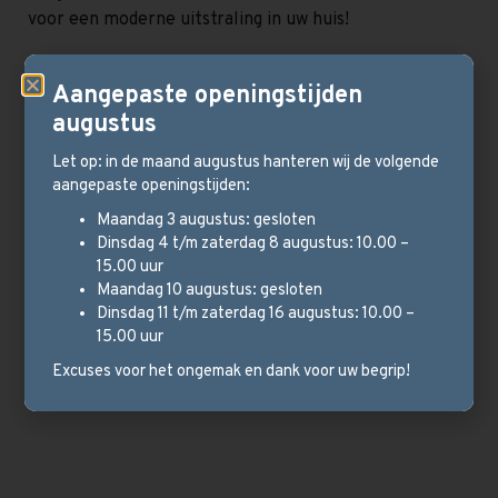
voor een moderne uitstraling in uw huis!
Aandacht voor uw interieur
Aangepaste openingstijden
Wij zorgen samen dat we van uw huis een thuis maken.
augustus
Of het nu om een eenvoudige vloer gaat, een uniek
Let op: in de maand augustus hanteren wij de volgende
meubel, een woonaccessoire of om een complete
aangepaste openingstijden:
inrichting: wij helpen u graag bij het realiseren van uw
droominrichting!
Maandag 3 augustus: gesloten
Dinsdag 4 t/m zaterdag 8 augustus: 10.00 –
Wij zijn Loods A27, een echt familiebedrijf met meer
15.00 uur
Maandag 10 augustus: gesloten
dan 25 jaar ervaring. Wij leveren professioneel
Dinsdag 11 t/m zaterdag 16 augustus: 10.00 –
maatwerk en staan voor persoonlijke aandacht en
15.00 uur
service. Voor de complete inrichting van uw woning,
Excuses voor het ongemak en dank voor uw begrip!
bent u bij Loods A27 aan het juiste adres!