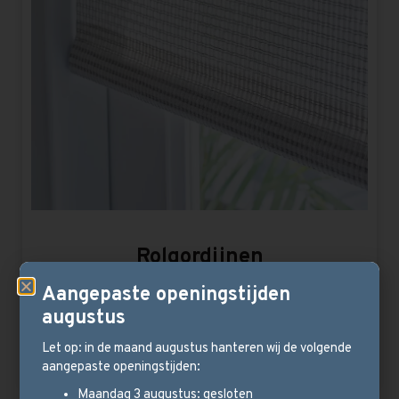
Rolgordijnen
Rolgordijnen zijn stijlvol, praktisch en bovendien
Aangepaste openingstijden
geschikt voor vrijwel alle ruimtes en ramen in huis.
augustus
Let op: in de maand augustus hanteren wij de volgende
Bekijk meer
aangepaste openingstijden:
Maandag 3 augustus: gesloten