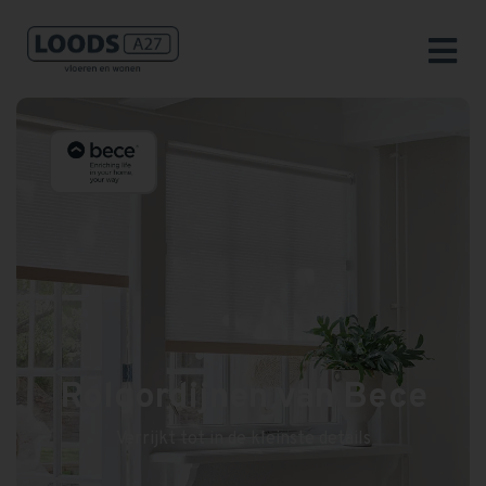
Rolgordijnen van Bece
Verrijkt tot in de kleinste details