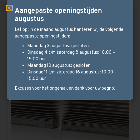
Aangepaste openingstijden
augustus
Houten jaloezieën
Let op: in de maand augustus hanteren wij de volgende
aangepaste openingstijden:
Warm, sfeervol en daarmee een perfecte keuze voor
Maandag 3 augustus: gesloten
jouw ramen. Deze jaloezieën zijn daarbij gemakkelijk te
Dinsdag 4 t/m zaterdag 8 augustus: 10.00 –
bedienen.
15.00 uur
Maandag 10 augustus: gesloten
Bekijk meer
Dinsdag 11 t/m zaterdag 16 augustus: 10.00 –
15.00 uur
Excuses voor het ongemak en dank voor uw begrip!