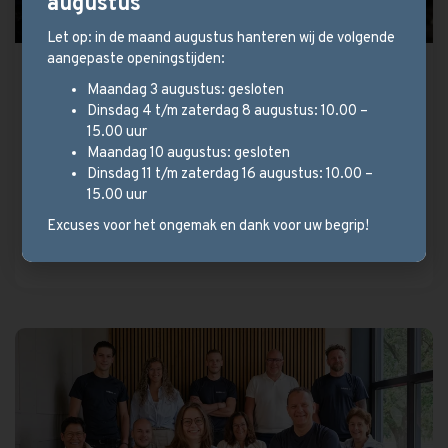
augustus
Let op: in de maand augustus hanteren wij de volgende
aangepaste openingstijden:
Stel uw parketvloer samen!
Maandag 3 augustus: gesloten
Dinsdag 4 t/m zaterdag 8 augustus: 10.00 –
Wij hebben een ruim aanbod en kijken met u
15.00 uur
mee welk type vloer het beste bij uw
Maandag 10 augustus: gesloten
situatie past.
Dinsdag 11 t/m zaterdag 16 augustus: 10.00 –
15.00 uur
Excuses voor het ongemak en dank voor uw begrip!
Bekijk vloeren