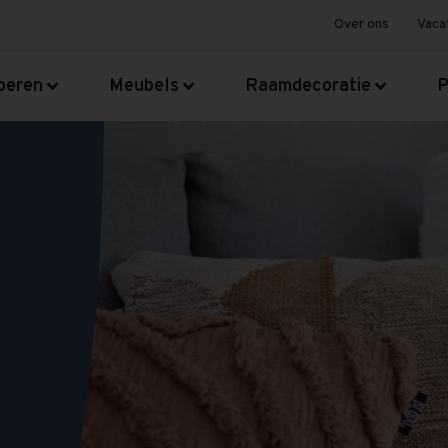
Over ons
Vaca
oeren
Meubels
Raamdecoratie
P