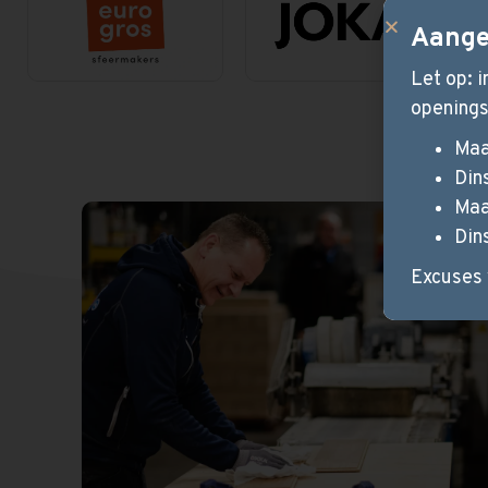
Aange
Let op: 
openings
Maa
Din
Maa
Din
Excuses 