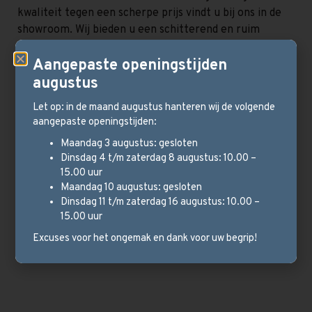
kwaliteit tegen een scherpe prijs vindt u bij ons in de
showroom. Wij bieden u een schitterend en ruim
assortiment banken in allerlei afmetingen en
Aangepaste openingstijden
materialen. Van een sofa, tot hoekbank en
loungebank, wij hebben het allemaal. U koopt
augustus
natuurlijk niet ieder dag een nieuwe sofa. Het is
Let op: in de maand augustus hanteren wij de volgende
daarom van belang alle mogelijkheden te bekijken
aangepaste openingstijden:
voordat je overgaat tot aankoop.
Maandag 3 augustus: gesloten
Dinsdag 4 t/m zaterdag 8 augustus: 10.00 –
Met een divers aanbod van onze merken banken
15.00 uur
UrbanSofa
,
Sevn
,
Het Anker
,
Sit Design
en
Haveco
Maandag 10 augustus: gesloten
voldoen wij moeiteloos aan uw woonwens. Doordat
Dinsdag 11 t/m zaterdag 16 augustus: 10.00 –
onze banken modulair zijn, heeft u de mogelijkheid de
15.00 uur
banken volledig zelf samen te stellen en zo uw eigen
Excuses voor het ongemak en dank voor uw begrip!
droombank te creëren.