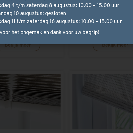
sdag 4 t/m zaterdag 8 augustus: 10.00 – 15.00 uur
o rolgordijnen
Gordijnen
ndag 10 augustus: gesloten
variant van het rolgordijn. Het
Gordijnen van Lifestyle-Interior
sdag 11 t/m zaterdag 16 augustus: 10.00 – 15.00 uur
at uit twee stoflagen met
en sfeervolle gordijnstoffen.
te en niet-transparante banen.
elk interieur.
voor het ongemak en dank voor uw begrip!
Bekijk meer
Bekijk meer