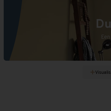
Du
Een
Visuali