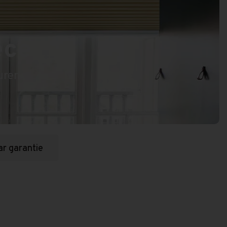
ece
uren
ar garantie