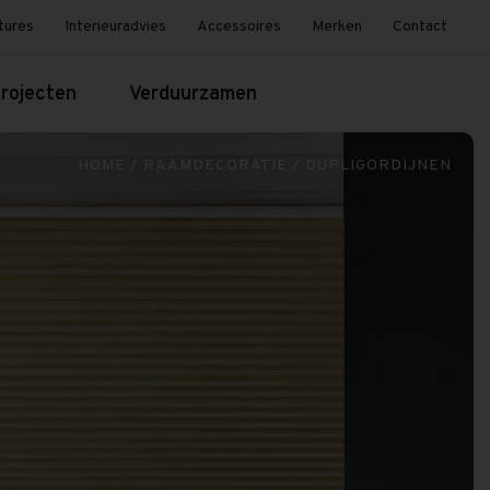
tures
Interieuradvies
Accessoires
Merken
Contact
rojecten
Verduurzamen
HOME
/
RAAMDECORATIE
/
DUPLIGORDIJNEN