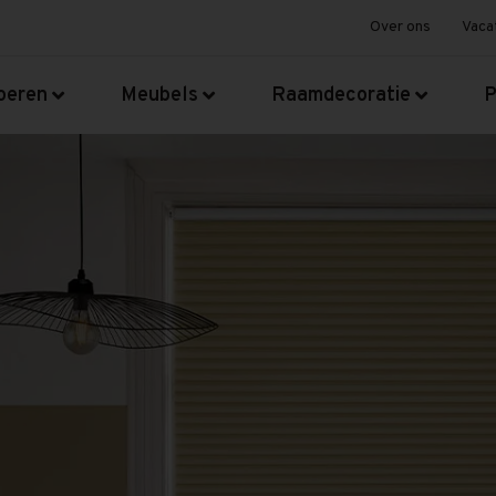
Over ons
Vaca
oeren
Meubels
Raamdecoratie
P