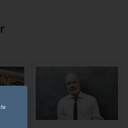
r
ste