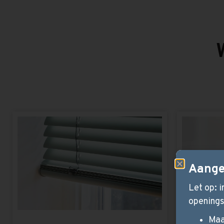
Aange
Let op: 
openings
Maa