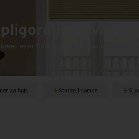
pligordijnen van B
 breed assortiment stoffen, structuren en kle
seer uw huis
Stel zelf samen
5 ja