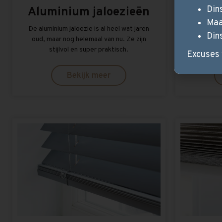
Din
Aluminium jaloezieën
Du
Maa
De aluminium jaloezie is al heel wat jaren
Een luxe 
Din
oud, maar nog helemaal van nu. Ze zijn
besta
stijlvol en super praktisch.
transparan
Excuses 
Bekijk meer