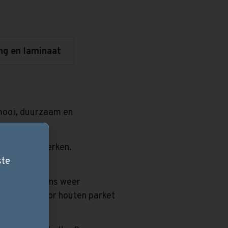
ng en laminaat
 mooi, duurzaam en
n eigen kenmerken.
anders is.
ste
 Het ‘s morgens weer
us gerust voor houten parket