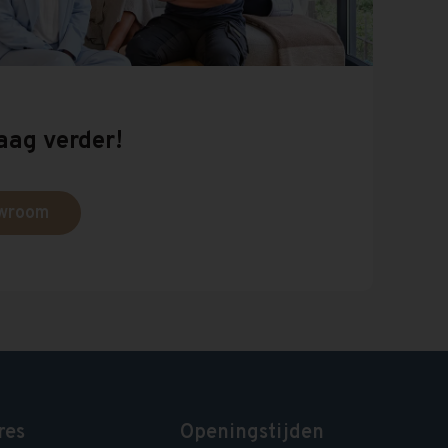
aag verder!
owroom
res
Openingstijden