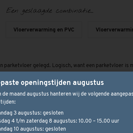
Een geslaagde combinatie...
Vloerverwarming en PVC
Vloerverwarmi
 parketvloer gelegd. Logisch, want een parketvloer is
paste openingstijden augustus
outen vloer is hetzelfde. Elk stukje hout heeft zelfs zij
ng en de manier van leggen maken dat elke houten vloer 
in de maand augustus hanteren wij de volgende aangepa
tijden:
in te stellen, voorkomt u dat de vloer te veel afkoelt.
ndag 3 augustus: gesloten
an het instellen van een constante temperatuur. Kies d
sdag 4 t/m zaterdag 8 augustus: 10.00 – 15.00 uur
ndag 10 augustus: gesloten