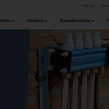
Over ons
Vaca
oeren
Meubels
Raamdecoratie
P