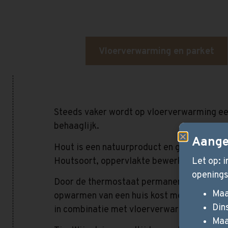
Vloerverwarming en parket
Steeds vaker wordt op vloerverwarming een
behaaglijk.
Aange
Hout is een natuurproduct en geen enkele h
Houtsoort, oppervlakte bewerking, afwerki
Let op: 
openings
Door de thermostaat permanent op 20-21 °C 
Maa
opwarmen van een huis kost meer energie d
Din
in combinatie met vloerverwarming.
Maa