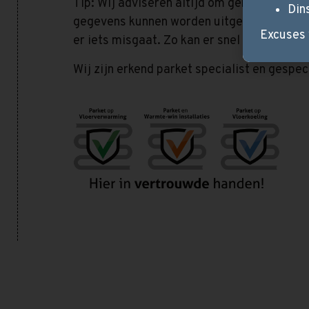
Tip: Wij adviseren altijd om gebruik te ma
Din
gegevens kunnen worden uitgelezen via een
Excuses 
er iets misgaat. Zo kan er snel worden g
Wij zijn erkend parket specialist en gespe