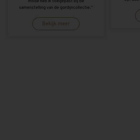
mode heb ik toegepast bij de
samenstelling van de gordijncollectie.''
Bekijk meer