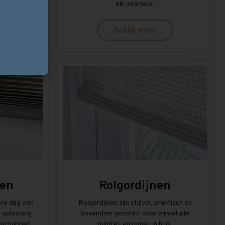
 werking.
elk interieur.
Bekijk meer
nen
Rolgordijnen
ere dag een
Rolgordijnen zijn stijlvol, praktisch en
e oplossing
bovendien geschikt voor vrijwel alle
nschappen.
ruimtes en ramen in huis.