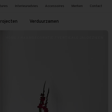
tures
Interieuradvies
Accessoires
Merken
Contact
rojecten
Verduurzamen
HOME
/
RAAMDECORATIE
/
VERTICALE JALOEZIEËN