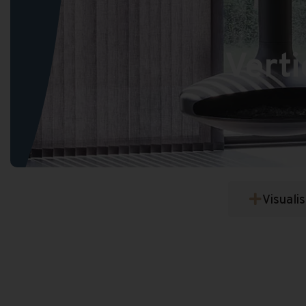
Verti
Visuali