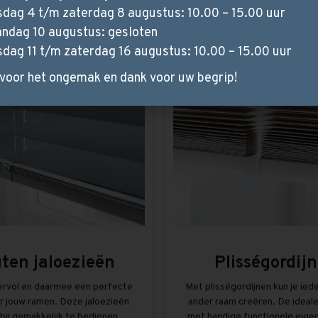
te en niet-transparante banen.
isolerende- en akoestische
sdag 4 t/m zaterdag 8 augustus: 10.00 – 15.00 uur
ndag 10 augustus: gesloten
Bekijk meer
Bekijk meer
sdag 11 t/m zaterdag 16 augustus: 10.00 – 15.00 uur
voor het ongemak en dank voor uw begrip!
ten jaloezieën
Plisségordij
rvol en daarmee een perfecte
Met plisségordijnen kun je ied
r jouw ramen. Deze jaloezieën
ander raam creëren. De ideal
rbij gemakkelijk te bedienen.
met handige functionele eige