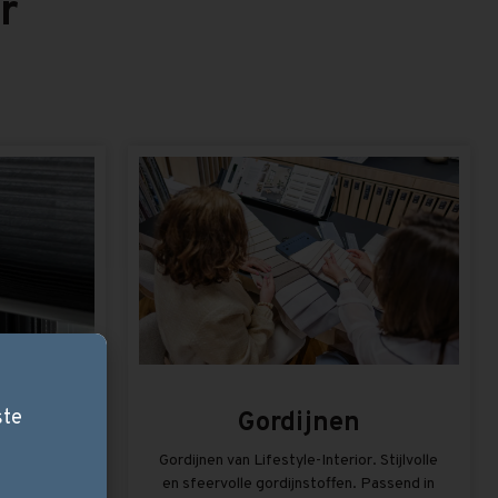
r
ste
nen
Gordijnen
nenvallende
Gordijnen van Lifestyle-Interior. Stijlvolle
en goede
en sfeervolle gordijnstoffen. Passend in