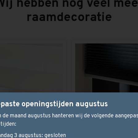
Wij hebben nog veel mee
raamdecoratie
paste openingstijden augustus
in de maand augustus hanteren wij de volgende aangepa
o rolgordijnen
Dupligordij
tijden:
variant van het rolgordijn. Het
Dupligordijnen maken het bin
at uit twee stoflagen met
licht zachter en hebben e
ndag 3 augustus: gesloten