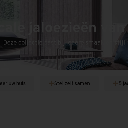
cale jaloezieën va
Deze collectie past bij iedere smaak en stijl
seer uw huis
Stel zelf samen
5 ja