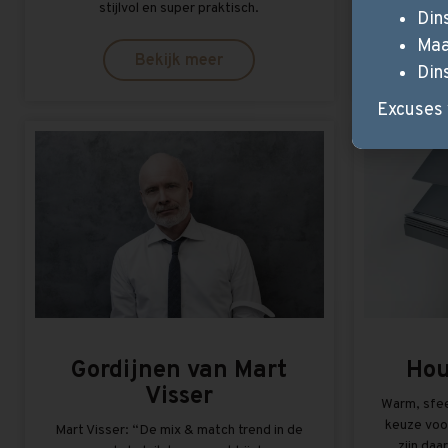
stijlvol en super praktisch.
transparan
Din
Maa
Bekijk meer
Din
Excuses 
Gordijnen van Mart
Hou
Visser
Warm, sfee
keuze voo
Mart Visser: “De mix & match trend in de
zijn daa