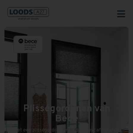
Plisségordijnen van
Bece
Met een plisségordijn kunt u de meest afwijkende