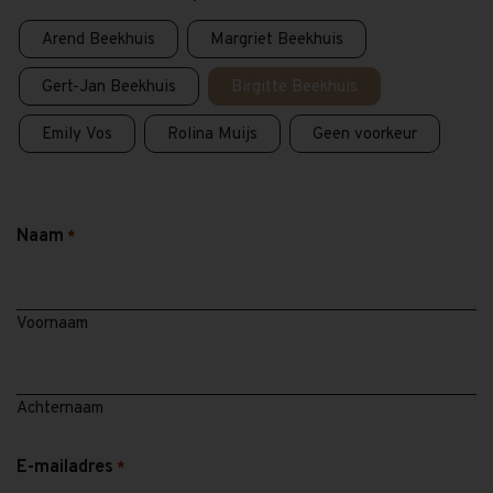
Arend Beekhuis
Margriet Beekhuis
Gert-Jan Beekhuis
Birgitte Beekhuis
Emily Vos
Rolina Muijs
Geen voorkeur
Naam
*
Voornaam
Achternaam
E-mailadres
*