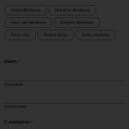
Arend Beekhuis
Margriet Beekhuis
Gert-Jan Beekhuis
Birgitte Beekhuis
Emily Vos
Rolina Muijs
Geen voorkeur
Naam
*
Voornaam
Achternaam
E-mailadres
*