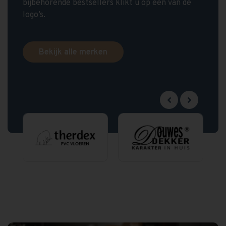
bijbehorende bestsellers klikt u op een van de
logo’s.
Bekijk alle merken