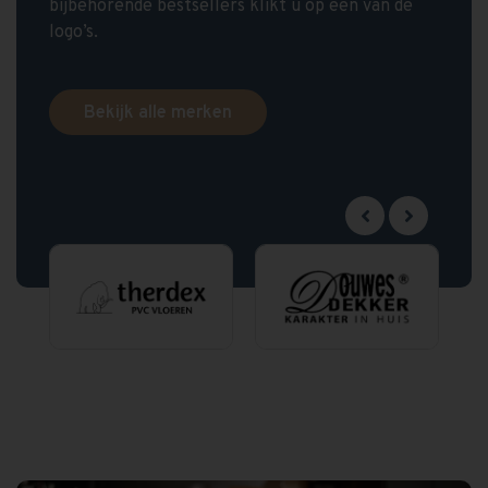
bijbehorende bestsellers klikt u op een van de
logo’s.
Bekijk alle merken