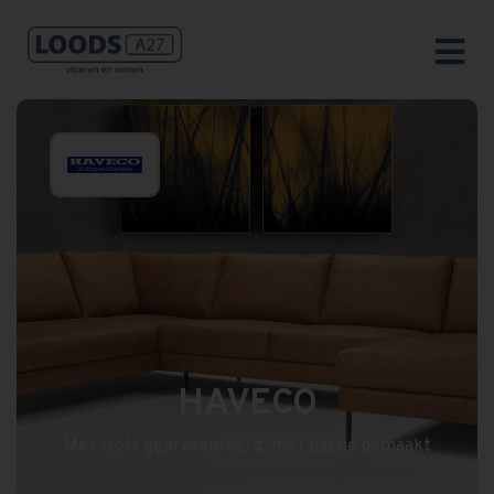
HAVECO
Met trots gepresenteerd, met passie gemaakt