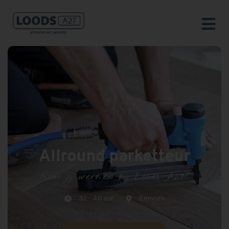
Allround parketteur
Kom jij werken bij Loods A27?
32 - 40 uur
Eemnes