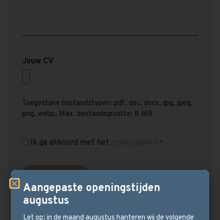
Jouw CV
Toegestane bestandstypen: pdf, doc, docx, jpg, jpeg,
png, webp, Max. bestandsgrootte: 8 MB.
Ik ga akkoord met het
privacybeleid
Instemming
*
*
Aangepaste openingstijden
augustus
Let op: in de maand augustus hanteren wij de volgende