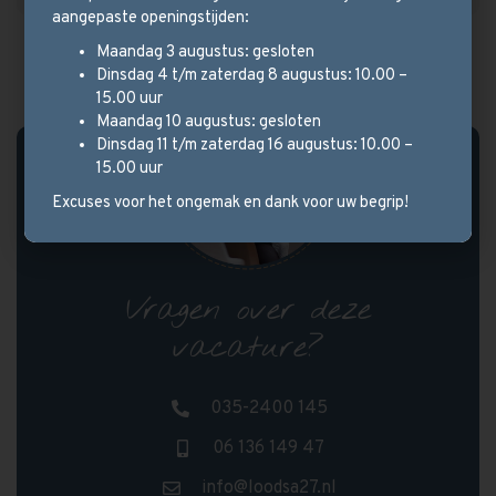
aangepaste openingstijden:
Maandag 3 augustus: gesloten
Dinsdag 4 t/m zaterdag 8 augustus: 10.00 –
15.00 uur
Maandag 10 augustus: gesloten
Dinsdag 11 t/m zaterdag 16 augustus: 10.00 –
15.00 uur
Excuses voor het ongemak en dank voor uw begrip!
Vragen over deze
vacature?
035-2400 145
06 136 149 47
info@loodsa27.nl