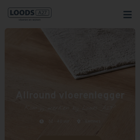
Allround vloerenlegger
Kom jij werken bij Loods A27?
32 - 40 uur
Eemnes