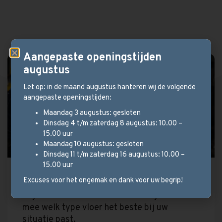
Aangepaste openingstijden
augustus
Let op: in de maand augustus hanteren wij de volgende
aangepaste openingstijden:
Maandag 3 augustus: gesloten
Dinsdag 4 t/m zaterdag 8 augustus: 10.00 –
15.00 uur
Maandag 10 augustus: gesloten
Dinsdag 11 t/m zaterdag 16 augustus: 10.00 –
15.00 uur
Stel uw parketvloer samen!
Excuses voor het ongemak en dank voor uw begrip!
Wij hebben een ruim aanbod en kijken met u
mee welk type vloer het beste bij uw
situatie past.