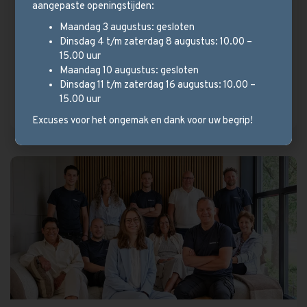
aangepaste openingstijden:
Wij hebben een ruim aanbod en kijken met u
Maandag 3 augustus: gesloten
mee welk type vloer het beste bij uw
Dinsdag 4 t/m zaterdag 8 augustus: 10.00 –
situatie past.
15.00 uur
Maandag 10 augustus: gesloten
Dinsdag 11 t/m zaterdag 16 augustus: 10.00 –
Bekijk vloeren
15.00 uur
Excuses voor het ongemak en dank voor uw begrip!