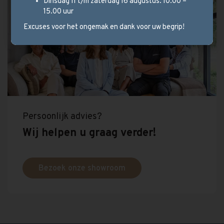
Dinsdag 11 t/m zaterdag 16 augustus: 10.00 –
15.00 uur
Excuses voor het ongemak en dank voor uw begrip!
Persoonlijk advies?
Wij helpen u graag verder!
Bezoek onze showroom