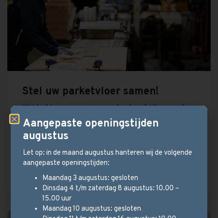
Stel uw parketvloer samen!
Wij hebben een ruim aanbod en kijken met u
mee welk type vloer het beste bij uw
Aangepaste openingstijden
situatie past.
augustus
Let op: in de maand augustus hanteren wij de volgende
aangepaste openingstijden:
Bekijk vloeren
Maandag 3 augustus: gesloten
Dinsdag 4 t/m zaterdag 8 augustus: 10.00 –
15.00 uur
Maandag 10 augustus: gesloten