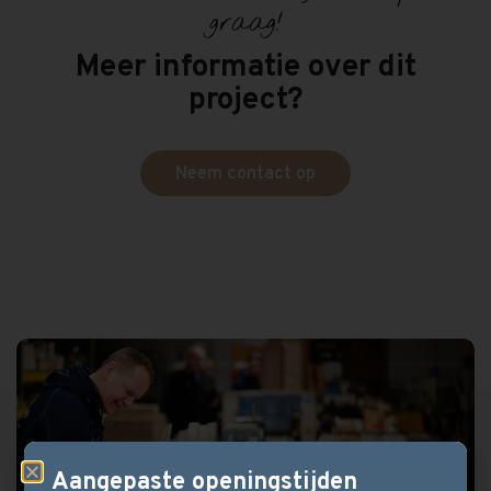
graag!
Meer informatie over dit
project?
Neem contact op
Aangepaste openingstijden