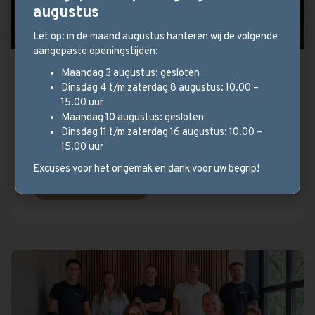
augustus
Let op: in de maand augustus hanteren wij de volgende
aangepaste openingstijden:
Maandag 3 augustus: gesloten
Stel uw parketvloer samen!
Dinsdag 4 t/m zaterdag 8 augustus: 10.00 –
Wij hebben een ruim aanbod en kijken met u
15.00 uur
Maandag 10 augustus: gesloten
mee welk type vloer het beste bij uw
Dinsdag 11 t/m zaterdag 16 augustus: 10.00 –
situatie past.
15.00 uur
Excuses voor het ongemak en dank voor uw begrip!
Bekijk vloeren