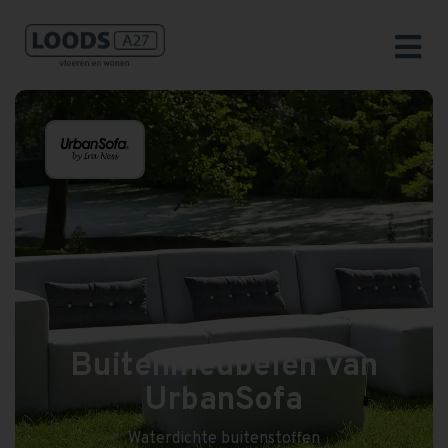
Buitenmeubelen van
UrbanSofa
Waterdichte buitenstoffen