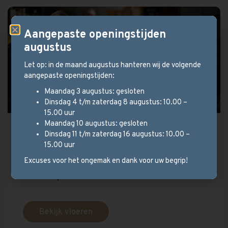
Aangepaste openingstijden
augustus
Let op: in de maand augustus hanteren wij de volgende
aangepaste openingstijden:
Maandag 3 augustus: gesloten
Dinsdag 4 t/m zaterdag 8 augustus: 10.00 –
15.00 uur
Maandag 10 augustus: gesloten
Stel uw parketvloer samen!
Dinsdag 11 t/m zaterdag 16 augustus: 10.00 –
15.00 uur
Wij hebben een ruim aanbod en kijken met u
Excuses voor het ongemak en dank voor uw begrip!
mee welk type vloer het beste bij uw
situatie past.
Bekijk vloeren