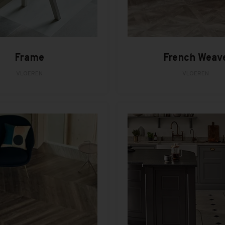
Frame
French Weav
VLOEREN
VLOEREN