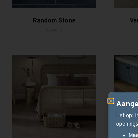
Random Stone
Ve
VLOEREN
Aange
Let op: 
openings
Maa