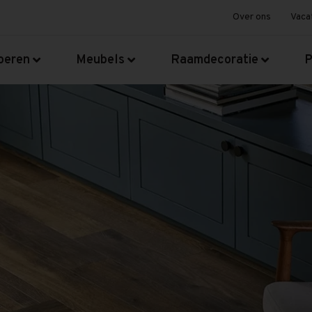
Over ons
Vaca
oeren
Meubels
Raamdecoratie
P