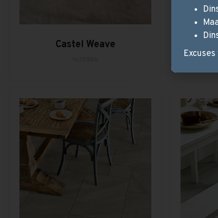
Din
Maa
Din
Castel Weave
C
Excuses 
VLOEREN