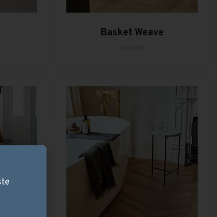
Basket Weave
VLOEREN
ste