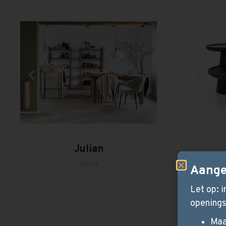
Julian
TAFELS
Aange
Let op: 
openings
Maa