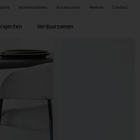
tures
Interieuradvies
Accessoires
Merken
Contact
rojecten
Verduurzamen
HOME
/
TAFELS VAN ELEONORA