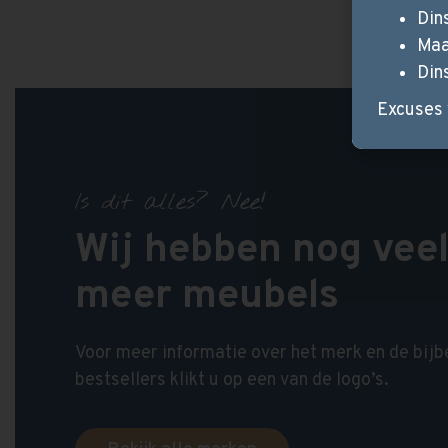
Din
Maa
Din
Excuses 
Is dit alles? Nee!
Wij hebben nog vee
meer meubels
Voor meer informatie over het merk en de bij
bestsellers klikt u op een van de logo’s.