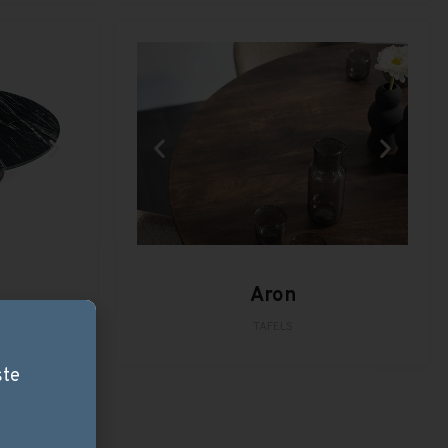
Aron
TAFELS
ste