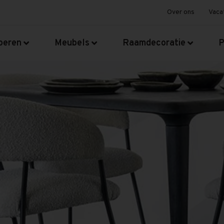
Over ons
Vaca
oeren
Meubels
Raamdecoratie
P