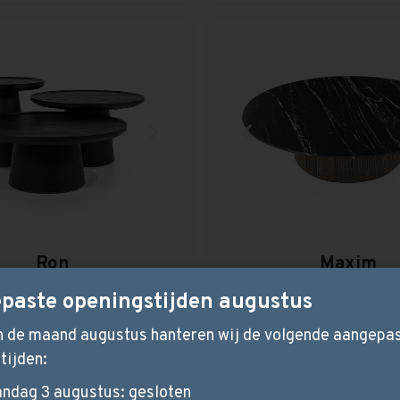
Ron
Maxim
TAFELS
TAFELS
paste openingstijden augustus
in de maand augustus hanteren wij de volgende aangepa
tijden:
ndag 3 augustus: gesloten