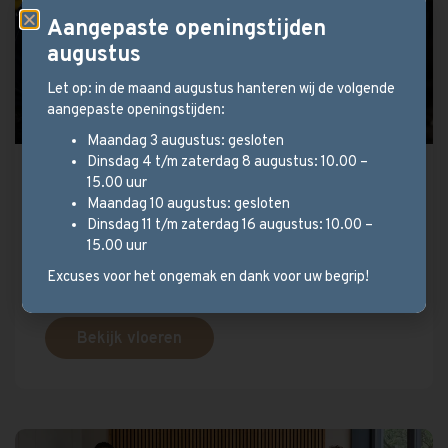
Aangepaste openingstijden
augustus
Let op: in de maand augustus hanteren wij de volgende
aangepaste openingstijden:
Maandag 3 augustus: gesloten
Dinsdag 4 t/m zaterdag 8 augustus: 10.00 –
Stel uw parketvloer samen!
15.00 uur
Maandag 10 augustus: gesloten
Wij hebben een ruim aanbod en kijken met u
Dinsdag 11 t/m zaterdag 16 augustus: 10.00 –
mee welk type vloer het beste bij uw
15.00 uur
situatie past.
Excuses voor het ongemak en dank voor uw begrip!
Bekijk vloeren