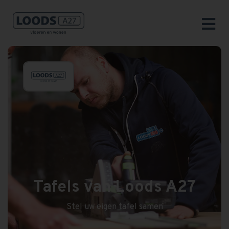
Tafels van Loods A27
Stel uw eigen tafel samen