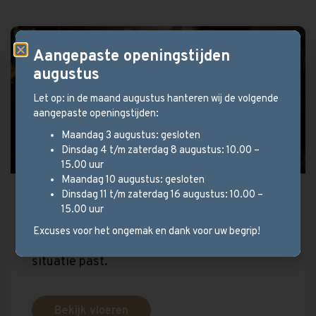
Aangepaste openingstijden
augustus
Let op: in de maand augustus hanteren wij de volgende
aangepaste openingstijden:
Maandag 3 augustus: gesloten
Dinsdag 4 t/m zaterdag 8 augustus: 10.00 –
15.00 uur
Maandag 10 augustus: gesloten
Dinsdag 11 t/m zaterdag 16 augustus: 10.00 –
Stel uw parketvloer samen!
15.00 uur
Wij hebben een ruim aanbod en kijken met u
Excuses voor het ongemak en dank voor uw begrip!
mee welk type vloer het beste bij uw
situatie past.
Bekijk vloeren