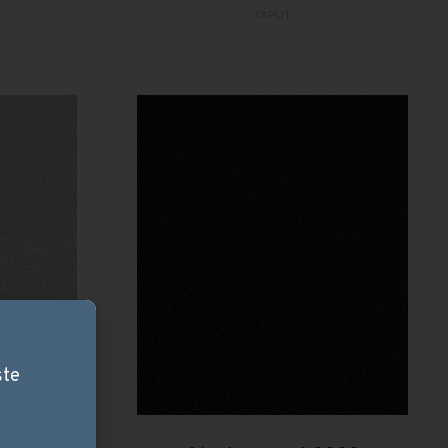
TAPIJT
ste