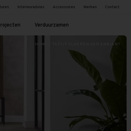
tures
Interieuradvies
Accessoires
Merken
Contact
rojecten
Verduurzamen
HOME
/
TAPIJT VLOEREN VAN AMBIANT