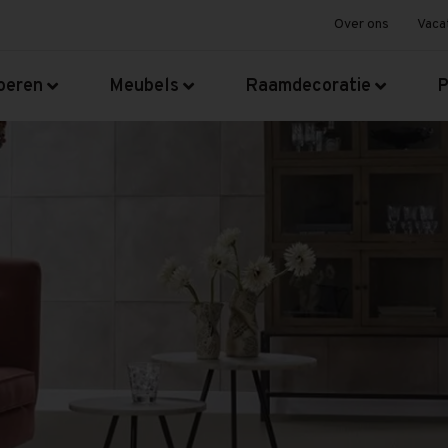
Over ons
Vaca
oeren
Meubels
Raamdecoratie
P