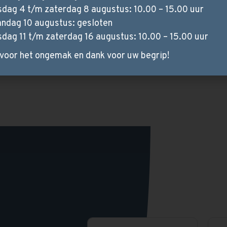
anta groen 0900
Dolce lichtblauw
sdag 4 t/m zaterdag 8 augustus: 10.00 – 15.00 uur
TAPIJT
TAPIJT
ndag 10 augustus: gesloten
sdag 11 t/m zaterdag 16 augustus: 10.00 – 15.00 uur
voor het ongemak en dank voor uw begrip!
l