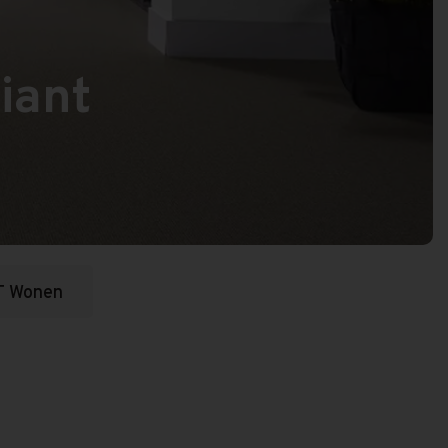
iant
T Wonen