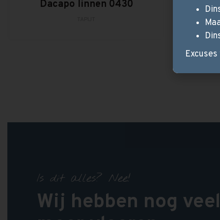
Dacapo linnen 0430
Atl
Din
TAPIJT
Maa
Din
Excuses 
Is dit alles? Nee!
Wij hebben nog vee