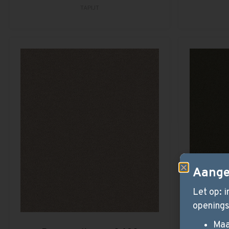
TAPIJT
Aange
Let op: 
openings
Maa