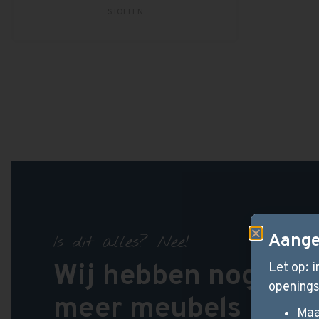
STOELEN
Aange
Is dit alles? Nee!
Wij hebben nog vee
Let op: 
openings
meer meubels
Maa