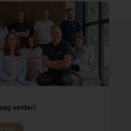
aag verder!
owroom