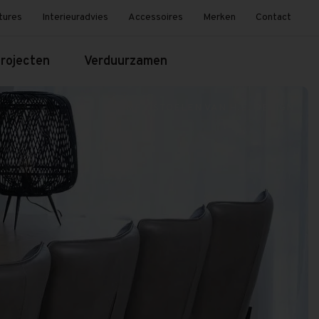
tures
Interieuradvies
Accessoires
Merken
Contact
rojecten
Verduurzamen
HOME
/
STOELEN VAN H.E. DESIGN