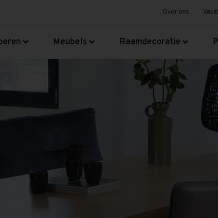
Over ons
Vaca
oeren
Meubels
Raamdecoratie
P