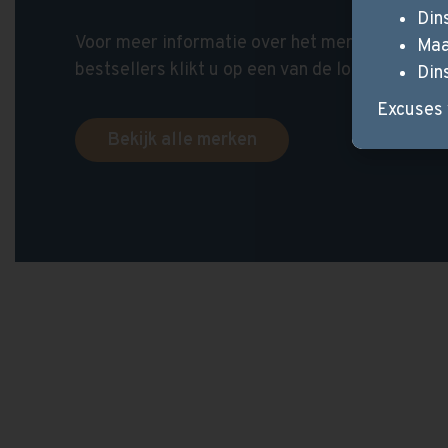
Din
Voor meer informatie over het merk en de bij
Maa
bestsellers klikt u op een van de logo’s.
Din
Excuses 
Bekijk alle merken